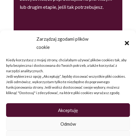
lub drugim etapie, jeśli tak potrzebujesz.
Chcesz omówić, jaka opcja jest najlepsza dla
Zarządzaj zgodami plików
Ciebie?
cookie
Umów konsultację
Kiedy korzystasz z mojej strony, chciałabym używać plików cookies tak, aby
była bezpieczna i dostosowana do Twoich potrzeb, a także korzystać z
narzędzi analitycznych.
Jeśli wybierzesz opcję „Akceptuję”, będdę stosować wszystkie pliki cookies.
Jeśli odmówisz, wykorzystam tylko te niezbędne do poprawnego
funkcjonowania strony. Jeśli wolisz dostosować swoje wybory, możesz
kliknąć "Dostosuj" i zdecydować, na które pliki cookies wyrażasz zgodę.
Akceptuję
Odmów