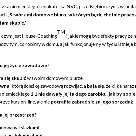
czka niemieckiego i edukatorka NVC, przedsiębiorczyni zwróciła 
ach „
Stwórz mi domowe biuro, w którym będę chętnie pracow
tam skupić.”
TM
, czym jest House-Coaching
i jakie mogą być efekty pracy ze 
iędzy tym, co robimy w domu, a jak funkcjonujemy w życiu istnieje
o jej życie zawodowe?
ła się skupić
w swoim domowym biurze
ewna,
którą ścieżkę zawodową rozwijać, a
bała się
, że kilka naraz
 niemieckiego 1:1
nie dawały jej takiego zarobku, jak by sobie
rzyć kurs on-line, ale nie
potrafiła zabrać się za jego sprzedaż
a jej przestrzeń?
ładowany książkami
racone dokumentami