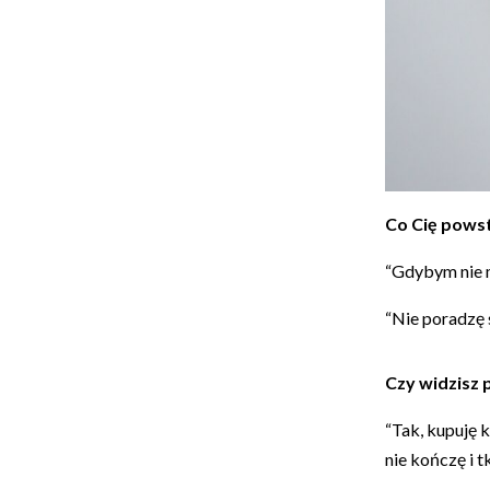
Co Cię powst
“Gdybym nie m
“Nie poradzę 
Czy widzisz
“Tak, kupuję 
nie kończę i t