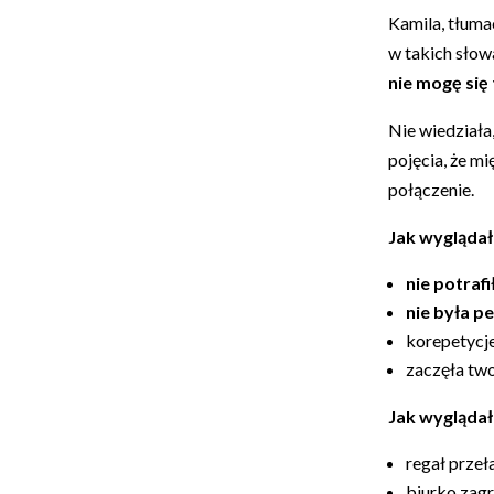
Kamila, tłuma
w takich słow
nie mogę się 
Nie wiedziała
pojęcia, że m
połączenie.
Jak wyglądał
nie potrafi
nie była p
korepetycje
zaczęła two
Jak wyglądał
regał prze
biurko zag