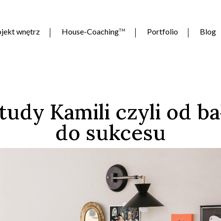
jekt wnętrz
House-Coaching
Portfolio
Blog
TM
tudy Kamili czyli od b
do sukcesu