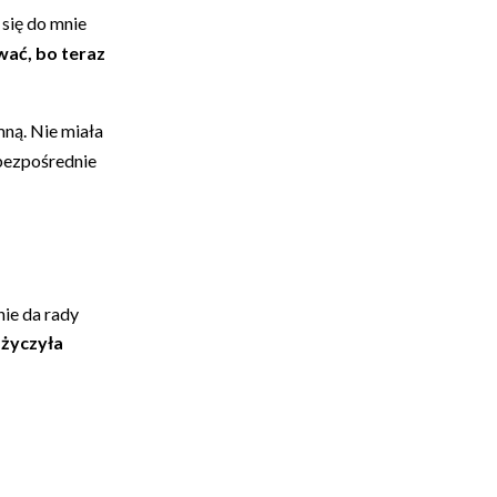
się do mnie
ać, bo teraz
mną. Nie miała
 bezpośrednie
 nie da rady
 życzyła