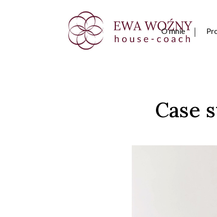
O mnie
Pro
Case s