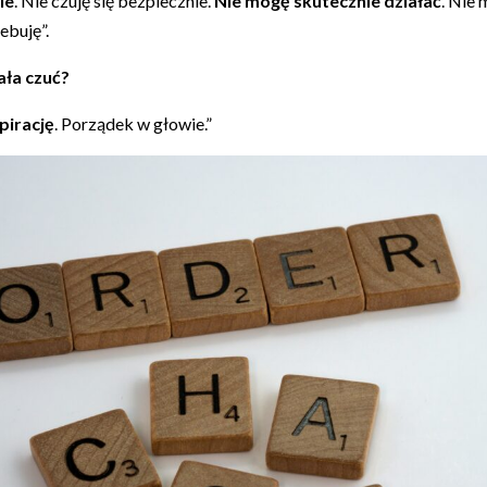
ie
. Nie czuję się bezpiecznie.
Nie mogę skutecznie działać
. Nie 
ebuję”.
ała czuć?
pirację
. Porządek w głowie.”