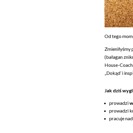
Od tego mome
Zmieniłyśmy 
(bałagan znik
House-Coach
„Dokąd’ i insp
Jak dziś wyg
prowadzi
w
prowadzi 
pracuje na