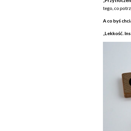
„
Przytłoczen
tego, co potrz
A co byś chci
„
Lekkość. Ins