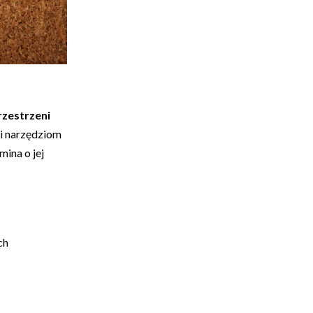
rzestrzeni
ki narzędziom
ina o jej
ach