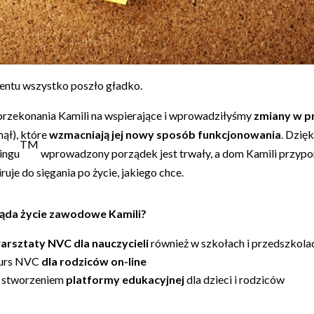
ntu wszystko poszło gładko.
przekonania Kamili na wspierające i wprowadziłyśmy
zmiany w p
nął), które
wzmacniają jej nowy sposób funkcjonowania
. Dzię
TM
ingu
wprowadzony porządek jest trwały, a dom Kamili przypom
iruje do sięgania po życie, jakiego chce.
ląda życie zawodowe Kamili?
arsztaty NVC dla nauczycieli
również w szkołach i przedszkol
kurs NVC
dla rodziców on-line
d stworzeniem
platformy edukacyjnej
dla dzieci i rodziców